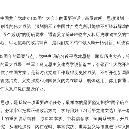
中国共产党成立105周年大会上的重要讲话
，高屋建瓴、思想深刻，
、创造的伟大成就，深刻揭示了中国共产党之所以能够不断铸就辉煌
“五个必须”的明确要求，通篇贯穿辩证唯物主义和历史唯物主义的
初心、牢记使命的政治宣言，是我们党团结带领人民开拓创新、砥砺
5周年的重要节点，党中央明确
习近平党建思想
，顺应历史大势，
新的重大成果，书写了马克思主义建党学说新篇章，引领百年大党开
提供了中国方案，是新时代党建工作取得历史性成就、不断开创新局
握管党治党、兴党强党和强国复兴的内在联系，明体达用、体用贯通
族伟大复兴提供坚强保证。
建思想
，是我院一项重要政治任务，最根本的是要坚定拥护“两个确立
展。必须牢牢把握正确政治方向，学好用好
《习近平党建文选》第一
会上的重要讲话精神
，原原本本学、带着信念学、全面系统学，开展
研究，从理论渊源、内在逻辑、丰富实践、世界意义等维度进行深入