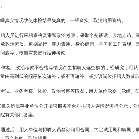
试。
真实情况致使体检结果失真的，一经查实，取消聘用资格。
人员进行应聘资格复审和政治考察，采取个别谈话、实地走访、审
对象政治素质、道德品行、能力素质、身心健康、学习和工作表现、
态问题等，根据需要进行延伸考察。
检、政治考察不合格等情况产生拟聘人选空缺的，经研究，可从该
数量由高到低的顺序依次递补，或不再递补、减少该岗位招聘人数或
试、业务考察、体检、政治考察等情况，用人单位党委（党组）研
关所属事业单位公开招聘服务平台对拟聘人选情况进行公示，公示
报院有关部门备案。
过后，用人单位与拟聘人员签订聘用合同，约定试用期和聘期，明
用；不合格的，取消聘用。