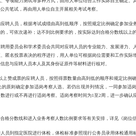
专项能力测试等多种方式，由用人单位结合工作实际自主确定。其
织公共笔试，再由用人单位自主开展相关考试考察。
聘人员，根据考试成绩由高到低顺序，按照规定比例确定参加业务
察的，可依次递补；达不到比例要求的，按实际达到合格分数线以上
用委员会和学术委员会共同对应聘人员的专业能力、发展潜力、人
议、匿名投票表决的程序进行，用人单位可根据岗位需要和工作实际
名信息与应聘人员本人及其身份证原件等材料进行核对。
以上赞成票的应聘人员，按照得票数量由高到低的顺序和规定比例
先的原则确定参加适岗考察人选。若仍出现并列情况，一同参加适
数进行或不再进行适岗考察。适岗考察时间为1至2周，进一步确认
格分数线和进入业务考察人数比例要求等有关安排，详见《岗位
员到指定医院进行体检，体检标准参照现行公务员录用体检通用标