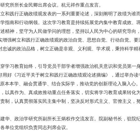
国研究所所长金民卿出席会议。杭元祥作重点发言。
和践行正确政绩观发表的一系列重要论述，深刻阐明了政绩为谁而
科学指南和行动纲领。这次学习教育是持续拓展党内集中教育成效、
述精神，坚守为人民做学问的理想，坚持以人民为中心的研究导向，
实增强树立和践行正确政绩观的政治自觉、思想自觉、行动自觉。要
对忠诚的政治品格，树立正确是非观、义利观、学术观，秉持科学精
学习教育始终，引导党员干部学者增强政治机关意识和党员第一身
好用好《习近平关于树立和践行正确政绩观论述摘编》，通过举办读
原原本本学、融会贯通学、结合实际学，推动党的创新理论入脑入心
题，以真作为、真成效推动重点任务落实，切实将学习教育成果转化
负责制，认真贯彻落实民主集中制，坚决反对形式主义、官僚主义，
华、政治学研究所副所长王炳权作交流发言。院副秘书长，驻院纪
部各单位党组织负责同志列席会议。