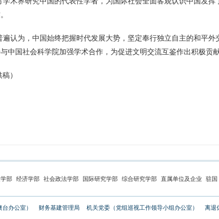
方学术界研究中国的代表性学者，为国际社会全面客观认识中国发挥
作。
遍认为，中国始终把握时代发展大势，坚定奉行独立自主的和平外
待与中国社会科学院加强学术合作，为促进文明交流互鉴作出积极贡
供稿）
史学部
经济学部
社会政法学部
国际研究学部
综合研究学部
直属单位及企业
驻国
澳台办公室）
财务基建管理局
机关党委（党组巡视工作领导小组办公室）
离退