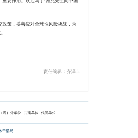
了重要作用。欢迎马丁·雅克先生同中国
交政策，妥善应对全球性风险挑战，为
献。
责任编辑：齐泽垚
（境）外单位
共建单位
代管单位
休干部局