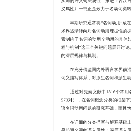
实词的语义句法属性、推进上古汉语
义属性》一书正是致力于名动词类
早期研究通常将“名词动用”放在“
术界逐渐转向对名词动用理据性的
素制约了名词的动用？动用的具体
程与机制”这三个关键问题展开讨
的深层规律与机制。
在充分借鉴国内外语言学界前沿的
词义描写体系，对原生名词和派生
通过对先秦文献中1816个常用
573对），在名词概念分类的框架
语名词动用问题的研究基础，而且
在详细的分类描写与解释基础上，
是起源名词的语义属性；深层语义