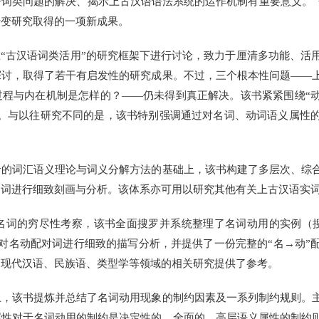
词类问题的解决、揭示上古汉语语法系统的运作机制有重要意义。《
转变研究取得的一项新成果。
古汉语词类活用”的研究框架下进行讨论，致力于厘清多功能、活用
探讨，取得了若干有启发性的研究成果。不过，三个根本性问题——
过程与内在机制是怎样的？——仍未得到真正解决。该书紧紧围绕“
论。与以往研究不同的是，该书特别强调通过对名词、动词语义属性
词汇语义理论与词义分解方法的基础上，该书构建了多层次、综合
动词进行细致刻画与分析。该体系亦可用以研究其他有关上古汉语实
名词的穷尽性考察，该书全面搜罗并系统整理了名词动用的实例（搜
下对名动配对词进行细致的描写分析，并提供了一份完整的“名→动”
为现代汉语、民族语、类型学等领域的相关研究提供了参考。
该书提炼并总结了名词动用现象的制约因素及一系列制约规则。主
属性对于名词动用的制约是决定性的、全面的，高层语义属性的制约