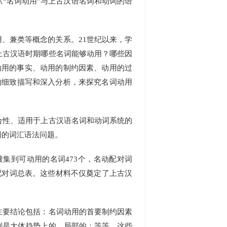
“名词动用”与上古汉语名词和动词的语
、兼类等概念的关系。21世纪以来，学
上古汉语时期哪些名词能够动用？哪些因
动用的事实、动用的制约因素、动用的过
的细致描写和深入分析，来探究名词动用
性、适用于上古汉语名词和动词系统的
词的词汇语法问题。
集到可动用的名词473个，名动配对词
配对词总表。这些材料不仅奠定了上古汉
要结论包括：名词动用的首要制约因素
则是大体趋势上的、局部的；等等。这些