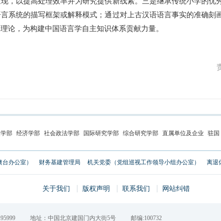
呈现，以提高处理效率并为研究提供新线索。三是继承传统小学的优
语言系统的描写框架或解释模式；通过对上古汉语语言事实的准确刻
学理论，为构建中国语言学自主知识体系贡献力量。
史学部
经济学部
社会政法学部
国际研究学部
综合研究学部
直属单位及企业
驻国
澳台办公室）
财务基建管理局
机关党委（党组巡视工作领导小组办公室）
离退
关于我们
版权声明
联系我们
网站纠错
95999
地址：中国北京建国门内大街5号
邮编:100732