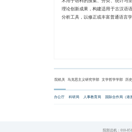
术用于语料的搜集、分类、统计与
理论创新成果，构建适用于古汉语
分析工具，以修正或丰富普通语言
院机关
马克思主义研究学部
文学哲学学部
历
办公厅
科研局
人事教育局
国际合作局（港
院部总机：010-851