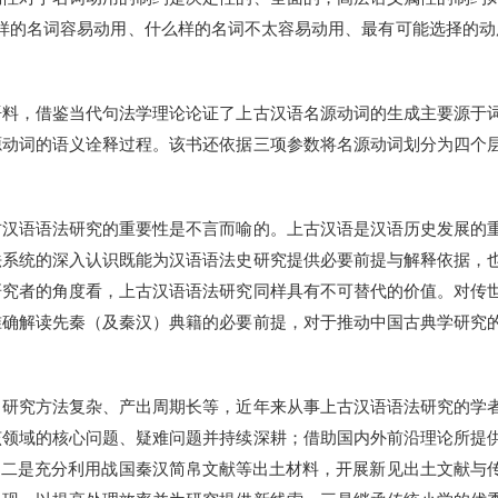
样的名词容易动用、什么样的名词不太容易动用、最有可能选择的动
，借鉴当代句法学理论论证了上古汉语名源动词的生成主要源于词
源动词的语义诠释过程。该书还依据三项参数将名源动词划分为四个
语语法研究的重要性是不言而喻的。上古汉语是汉语历史发展的重
法系统的深入认识既能为汉语语法史研究提供必要前提与解释依据，
研究者的角度看，上古汉语语法研究同样具有不可替代的价值。对传
准确解读先秦（及秦汉）典籍的必要前提，对于推动中国古典学研究
究方法复杂、产出周期长等，近年来从事上古汉语语法研究的学者
该领域的核心问题、疑难问题并持续深耕；借助国内外前沿理论所提
。二是充分利用战国秦汉简帛文献等出土材料，开展新见出土文献与