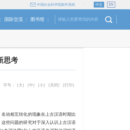
中国社会科学院邮件系统
中文
EN
国际交流
图书馆
新思考
字号：
[大]
[中]
[小]
[关闭]
[打印]
名动相互转化的现象在上古汉语时期比
。这些问题的研究对于深入认识上古汉语