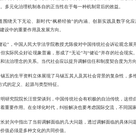
性。多元化治理机制各自的正当性在于每一种机制背后的效益。
绕天下无讼、新时代“枫桥经验”的内涵、创新实践及数字化应
治建设中的重要作用及发展方向。
健讼”，中国人民大学法学院教授尤陈俊对中国传统社会诉讼观念展
，但实际民众好讼现象普遍，形成了“无讼”与“健讼”并存的社会现实
识和法治理念的关系。当代社会应以提升调解信任和制度契合度为方
五的生平资料立体展现了马锡五其人及其社会背景的复杂性，多维
判方式的定义、起源与类型特征。
研究院院长汪世荣谈到，中国传统社会有积极的自治传统，这些自
有着重要作用。在全球化时代，纠纷解决也要考虑国际交流，不同国
於兴中指出了当前调解面临的几大问题，透过调解面临的具体问题
的价值必须是多种文化的共同价值。