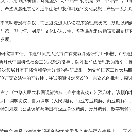
，又有现实价值。课题坚持“两个结合”特别是“第二个结合”，在
神。希望课题组贯彻习近平法治思想和习近平文化思想，产出一系列
不意味着没有争议，而是避免进入诉讼程序的理想状态，鼓励以调
法与德、理与情、制度与文化协调共生。希望课题组借助该项课题研
性发展。
究室主任、课题组负责人贺海仁首先就课题研究工作进行了专题报
平新时代中国特色社会主义思想为指导，以习近平法治思想为指引，
解决领域具有开拓性和学术分量的科研成果，为党和国家工作大局服
统论证无讼法治的可行性，并试图通过对灭讼论、息讼论的批判，探
了《中华人民共和国调解法典（专家建议稿）》预印本。该预印本
总则、调解协议、自力调解（人民调解、行业专业调解、商业调解）
特别规定（公益调解与涉国有企业争议调解、涉外调解、数字调解）六
华法系与法治文明研究院学术委员会主任严存生提出，“无讼”