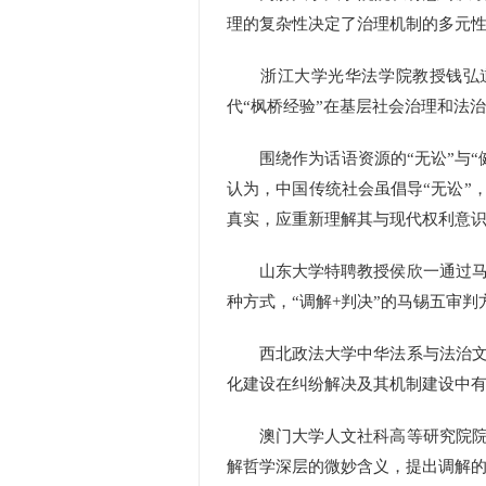
理的复杂性决定了治理机制的多元
浙江大学光华法学院教授钱弘道围
代“枫桥经验”在基层社会治理和法
围绕作为话语资源的“无讼”与“
认为，中国传统社会虽倡导“无讼”
真实，应重新理解其与现代权利意
山东大学特聘教授侯欣一通过马锡
种方式，“调解+判决”的马锡五审
西北政法大学中华法系与法治文明
化建设在纠纷解决及其机制建设中
澳门大学人文社科高等研究院院长
解哲学深层的微妙含义，提出调解