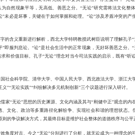
认为自然现象平等，无高低、善恶之分。“无讼”研究需将法文化整体
“讼”未必是坏事，关键在于如何掌握和处理。“讼”涉及矛盾冲突的产
字的含义重新进行解析，西北大学特聘教授武树臣说明了理解孔子“
“平”即服判息讼。“讼”是社会生活中的正常现象，无好坏善恶之分。
求和价值目标。孔子“无讼”理念对当今司法实践的启示，既有“听讼
社会科学院、清华大学、中国人民大学、西北政法大学、浙江大学
义”“无讼实践”“纠纷解决多元机制创新”三个议题进行深入研讨。
“无讼”思想的历史渊源、文化内涵及其与“刚健中正”观念的内在
道德、文化、政治等多重路径化解纷争、实现社会和谐的理想状态。
原则的争议解决方式，其最终目标是维护社会整体的道德秩序与公平
角度对古、今之“无讼”分别进行了分析，就无讼成为一种理念的