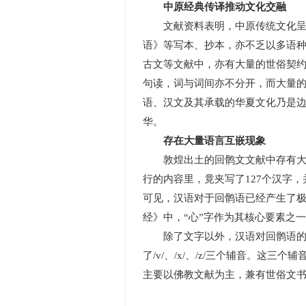
中原经典传译推动文化交融
文献资料表明，中原传统文化呈放
语》等写本、抄本，亦不乏以多语
古文等文献中，亦有大量的世俗契
句读，词与词间亦不分开，而大量
语、汉文及其承载的华夏文化乃是边
华。
存在大量语言互嵌现象
敦煌出土的回鹘文文献中存有大量回鹘
行的内容里，竟夹写了127个汉字
可见，汉语对于回鹘语已经产生了
经》中，“心”字作为其核心要素之一
除了文字以外，汉语对回鹘语的语
了/v/、/x/、/z/三个辅音。
主要以佛教文献为主，兼有世俗文