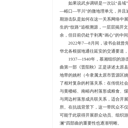
如果说武乡调研是一次以“县域”
—峪口—平川”的微地理单元，并且
期游击队是如何在这一关系网络中
生的“纹路”追根溯源，一层层揭开
余，但目前仍处于剥离“画心”的中
2022年7—8月间，读书会就曾
华北各根据地通往延安的交通要道，
1937—1940年，慕湘组织的
曲第一部《晋阳秋》正是讲述太原
地带的姚村（今隶属太原市晋源区
了相对复杂的村落关系：在传统社
与黄楼峪、南峪内村落形成粮食、
与周边村落形成共联关系，适合开
所。在抗战背景下，这一带民众不
可能于此获得开展群众动员、组织游
澜”四部曲的重要性也逐渐明晰。