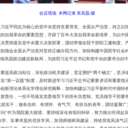
会议现场 本网记者 朱高磊/摄
以
习近平同志为核心的党中央
坚持党要管党、全面从严治党，持之以
党的自我革命的重要思想
，开辟了百年大党自我革命新境界，为以中
坚决贯彻落实党中央重大决策部署，团结带领全院干部职工建制度、
深刻领会全面从严治党对坚持正确办院方向、加快构建中国哲学社会
持续巩固政治建设新格局，为按照
习近平总书记和党中央
的要求办好
提高政治站位，深化政治机关建设，坚定拥护“两个确立”，坚决做
实“第一议题”制度，及时跟进学习
习近平总书记重要讲话和重要指
的创新理论体系化学理化研究阐释，加快构建以
习近平新时代中国特
监督责任，一丝不苟落实党委领导下的所长负责制。党员领导干部要
真抓实干，做有信仰、有情怀、有气节、有担当的表率，团结凝聚广
学问”作为我院最大政绩。要持续深化有组织科研，努力推出经得起
治学、实事求是的优良学风，加强师德师风建设，持续营造风清气