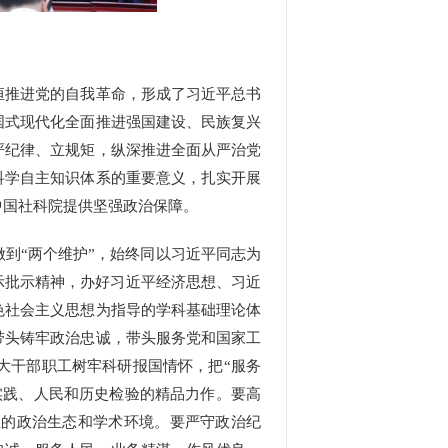
恒推进党的自我革命，形成了
习近平总书
国式现代化全面推进强国建设、民族复兴
严纪律、立规矩，纵深推进全面从严治党
科学自主知识体系的重要意义，扎实开展
中国社科院
提供坚强政治保障。
到“两个维护”，始终同以
习近平同志为
示批示精神，办好习近平经济思想、习近
色社会主义思想
为指导的学科基础理论体
带头铸牢政治忠诚，带头服务党和国家工
大干部职工树牢科研报国情怀，把“
服务
实践、人民和历史检验的精品力作。要高
正的政治生态和学术环境。要严守政治纪