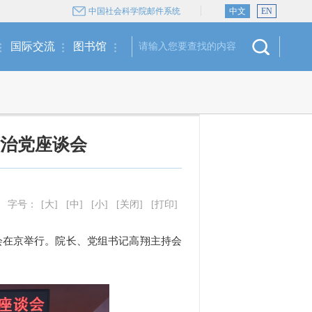
中国社会科学院邮件系统
中文
EN
国际交流
图书馆
治党座谈会
字号：
[大]
[中]
[小]
[关闭]
[打印]
会在京举行。院长、党组书记高翔主持会