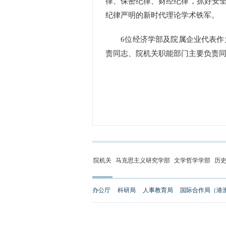
律、保密纪律、财经纪律，抓好安
纪律严明的新时代理论学术铁军。
6位经济学部及院属企业代表作大
责同志、院机关职能部门主要负责
院机关
马克思主义研究学部
文学哲学学部
历
办公厅
科研局
人事教育局
国际合作局（港