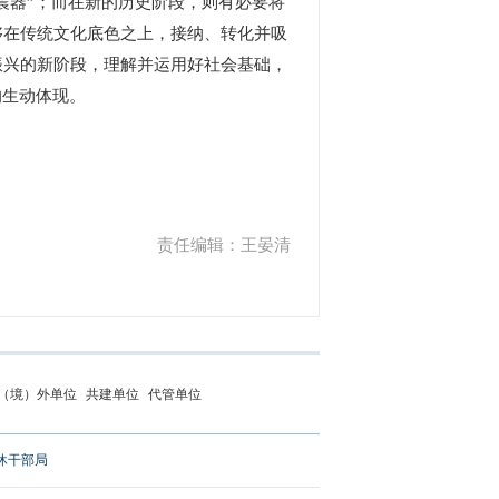
震器”；而在新的历史阶段，则有必要将
够在传统文化底色之上，接纳、转化并吸
振兴的新阶段，理解并运用好社会基础，
的生动体现。
责任编辑：王晏清
（境）外单位
共建单位
代管单位
休干部局