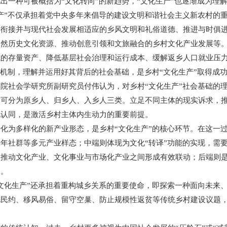
出一种可被概括为“文化转向”的新趋势，“文化生产”也逐渐成为理
”不仅承担着党中央多年来倡导的建设文明和谐社会主义新农村的重
相衔接并与现代社会发展相适应的乡风文明和礼俗道德、推进与时俱
自然历史文化资源、推动创意引领和文旅融合的乡村文化产业发展等
成的存量资产、降低基层社会治理和运行成本、缓解返乡人口就业压
机制，理解并运用好其背后的社会基础，是乡村“文化生产”取得成
院社会学研究所副研究员付伟认为，对乡村“文化生产”社会基础的
分为原乡人、归乡人、入乡人三类。立足不同主体的现实诉求，推
化认同，是激活乡村主体内生动力的重要前提。
为多样化的新产业形态，是乡村“文化生产”的核心环节。在这一过
年社群等多元产业样态；中端则体现为文化“转译”功能的实现，需
，推动文化产业、文化事业与市场化产业之间形成有效联动；后端则
础。
化生产”还承担着重构城乡关系的重要使命，即探索一种面向未来、
规民约、移风易俗、留守空巢、防止规模性返贫等传统乡村建设议题