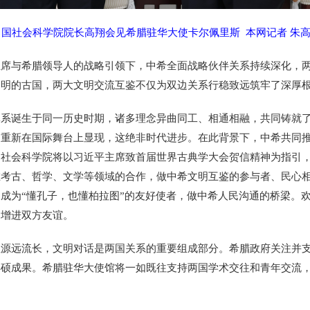
中国社会科学院院长高翔会见希腊驻华大使卡尔佩里斯 本网记者 朱高
与希腊领导人的战略引领下，中希全面战略伙伴关系持续深化，两
文明的古国，两大文明交流互鉴不仅为双边关系行稳致远筑牢了深厚
诞生于同一历史时期，诸多理念异曲同工、相通相融，共同铸就了
则重新在国际舞台上显现，这绝非时代进步。在此背景下，中希共同
国社会科学院将以习近平主席致首届世界古典学大会贺信精神为指引
在考古、哲学、文学等领域的合作，做中希文明互鉴的参与者、民心
成为“懂孔子，也懂柏拉图”的友好使者，做中希人民沟通的桥梁。
、增进双方友谊。
远流长，文明对话是两国关系的重要组成部分。希腊政府关注并支
丰硕成果。希腊驻华大使馆将一如既往支持两国学术交往和青年交流