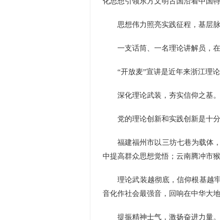
化思想引领东方文明古国沿着中国
思想伟力照亮实践征程，基层脉
一支话筒、一名理论讲解员，在浙
“开放麦”宣讲是近年来浙江理论
深化理论武装，夯实信仰之基
党的理论创新和实践创新是十分
福建福州市以三坊七巷为载体，让
中提高群众思想觉悟；云南腾冲市猴
理论武装越彻底，信仰根基越牢固。
音化作社会最强音，回响在中华大
提振精神士气，激扬奋进力量