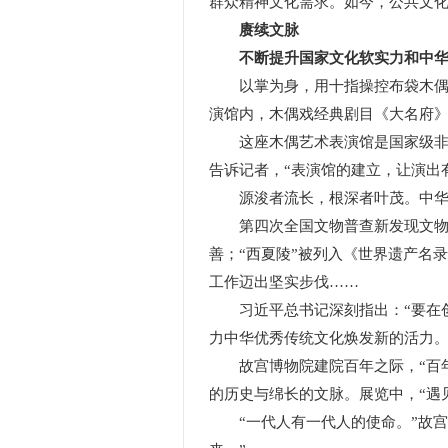
群众精神文化需求。如今，公共文
赓续文脉
不断提升国家文化软实力和中华
以掌为身，用十指操控布袋木偶，
演馆内，木偶戏经典剧目《大名府》
这座木偶艺术表演馆是国家级非物质
告诉记者，“表演馆的建立，让演出
源浚者流长，根深者叶茂。中华优
第四次全国文物普查新发现文物数
善；“西夏陵”被列入《世界遗产名
工作迈出坚实步伐……
习近平总书记深刻指出：“要在创
力中华优秀传统文化焕发新的活力
故宫博物院建院百年之际，“百年
的历史与绵长的文脉。展览中，“遇
“一代人有一代人的使命。”故宫