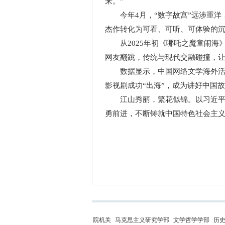
来。”
今年4月，“数字故宫”远涉重洋，
杰作转化为可看、可听、可体验的
从2025年初《哪吒之魔童闹海》
网友翻跳，传统与现代交融碰撞，
数据显示，中国网络文学海外活跃用
影视剧成功“出海”，成为讲好中国
江山秀丽，繁花似锦。以习近平文
勇前进，不断铸就中国特色社会主
院机关
马克思主义研究学部
文学哲学学部
历