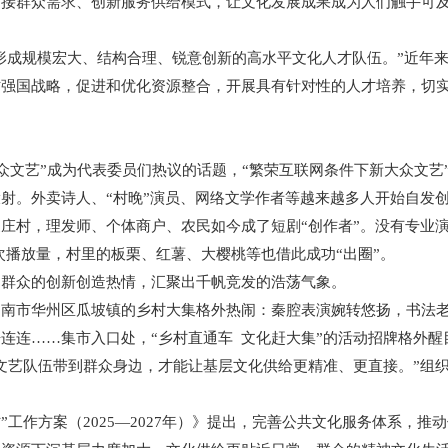
群众需求、创新服务供给模式，让文化发展成果成为人们触手可
形成规模宏大、结构合理、锐意创新的高水平文化人才队伍。”近年
才强国战略，促进和优化资源整合，开展具有针对性的人才培养，切
众文艺”成为代表委员们热议的话题，“繁荣互联网条件下新大众文艺
。外卖诗人、“村晚”演员、网络文学作者等越来越多人开始自发创
村，理发师、个体商户、农民如今成了短剧“创作者”。没有专业演
亿次播放量，村里的板栗、红薯、大樱桃等也借此成功“出圈”。
众的创新创造热情，汇聚出千帆竞发的浩荡气象。
市华州区瓜坡镇的乡村大集格外热闹：秦腔表演婉转悠扬，书法老
连连……集市入口处，“乡村直通车 文化赶大集”的活动招牌格外醒
艺队伍带到群众身边，才能让基层文化供给更精准、更直接。”组织
工作方案（2025—2027年）》提出，完善公共文化服务体系，推