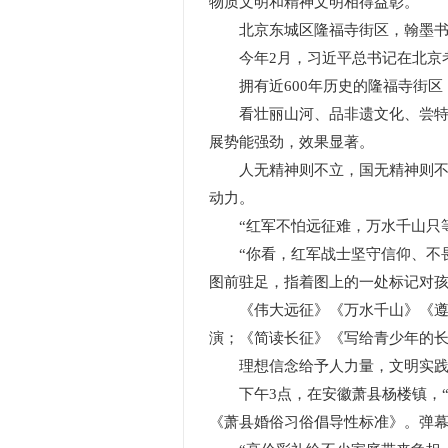
物质文明和精神文明相得益彰。
北京东城区隆福寺街区，翰墨书香
今年2月，习近平总书记在北京考
拥有近600年历史的隆福寺街区
看壮丽山河、品非遗文化、尝特色小吃
展势能强劲，效果显著。
人无精神则不立，国无精神则不强
动力。
“红军不怕远征难，万水千山只等闲
“你看，红军战士坚守信仰、不畏
图前驻足，指着图上的一处标记对
《伟大远征》《万水千山》《遵义
演；《简读长征》《写给青少年的
理想信念给予人力量，文明实践
下午3点，在安徽萧县杨楼镇，“和
《萧县婚俗习俗倡导性标准》。弹幕