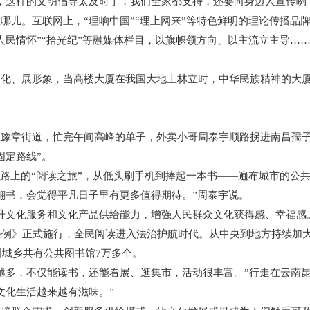
这样的文明倡导太及时了，我们全家都支持，还要向身边人宣传咧！
儿。互联网上，“理响中国”“理上网来”等特色鲜明的理论传播品
人民情怀”“拾光纪”等融媒体栏目，以旗帜领方向、以主流立主导…
、展形象，当高楼大厦在我国大地上林立时，中华民族精神的大厦
章街道，忙完午间高峰的单子，外卖小哥周泰宇顺路拐进南昌孺子
固定路线”。
路上的“阅读之旅”，从低头刷手机到捧起一本书——遍布城市的公
翻书，会觉得平凡日子里有更多值得期待。”周泰宇说。
文化服务和文化产品供给能力，增强人民群众文化获得感、幸福感
例》正式施行，全民阅读进入法治护航时代。从中央到地方持续加大
国城乡共有公共图书馆7万多个。
多，不仅能读书，还能看展、逛集市，活动很丰富。”行走在云南昆
文化生活越来越有滋味。”