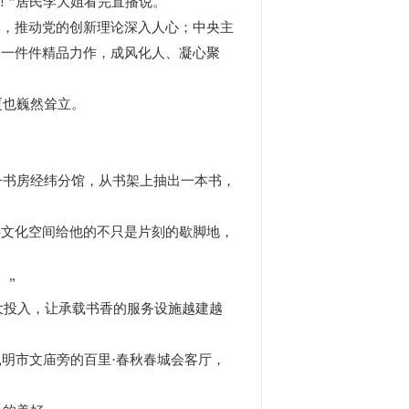
”居民李大姐看完直播说。
牌，推动党的创新理论深入人心；中央主
…一件件精品力作，成风化人、凝心聚
也巍然耸立。
书房经纬分馆，从书架上抽出一本书，
共文化空间给他的不只是片刻的歇脚地，
。”
投入，让承载书香的服务设施越建越
明市文庙旁的百里·春秋春城会客厅，