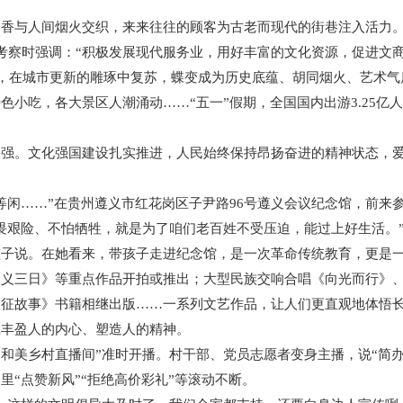
与人间烟火交织，来来往往的顾客为古老而现代的街巷注入活力
察时强调：“积极发展现代服务业，用好丰富的文化资源，促进文商
，在城市更新的雕琢中复苏，蝶变成为历史底蕴、胡同烟火、艺术气
，各大景区人潮涌动……“五一”假期，全国国内出游3.25亿人次，
。文化强国建设扎实推进，人民始终保持昂扬奋进的精神状态，爱
……”在贵州遵义市红花岗区子尹路96号遵义会议纪念馆，前来参
艰险、不怕牺牲，就是为了咱们老百姓不受压迫，能过上好生活。”
孩子说。在她看来，带孩子走进纪念馆，是一次革命传统教育，更是
三日》等重点作品开拍或推出；大型民族交响合唱《向光而行》、
长征故事》书籍相继出版……一系列文艺作品，让人们更直观地体悟
丰盈人的内心、塑造人的精神。
美乡村直播间”准时开播。村干部、党员志愿者变身主播，说“简办宴
里“点赞新风”“拒绝高价彩礼”等滚动不断。