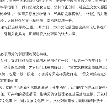
国，事关中国式现代化建设全局，事关中华民族复兴大业，事关提
学指引下，我们坚定文化自信、坚持守正创新，社会主义文化强国
艳全球，中国审美彰显独特魅力；经典话剧票房飘红，“村超”活力
一步，人民群众的文化获得感、幸福感就增一分。
论坛已连续举办三届。5月21日，2026文化强国建设高峰论坛将在
台、引领文化风向，汇聚建设文化强国的强大力量。
必须用党的创新理论凝心铸魂。
村，宣讲团成员雷文斌与村民围坐在一起。“从第一个五年计划，到
一张蓝图绘到底，才有咱们现在的好日子。”雷文斌拉家常般娓娓道
路，也是一段一段建，才变得今天这样宽敞好走。”雷文斌笑着点头
家期盼的事。”
，党的理论创新和实践创新是十分生动的，我们的学习也应该是生动
得住、可共鸣的温暖话语，推动党的创新理论在基层落地生根、开花
文化事业”“加快发展文化产业”。文化强国建设，既厚植精神沃土