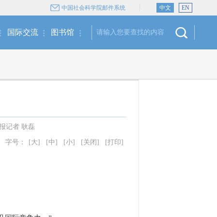
中国社会科学院邮件系统
中文
EN
国际交流
图书馆
报记者 耿磊
字号：
[大]
[中]
[小]
[关闭]
[打印]