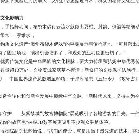
化资源下沉基层力度加大，文化供给更贴近日常，群众的精神文化生
文化影响力
手指舞动间，布袋木偶行云流水般做出耍棍、射箭、倒酒等精细动
常常“一票难求”。
文化遗产“漳州布袋木偶戏”的重要展示与传承基地。“每月演出近2
有了固定场地，演出机会增多了，和观众的互动也更密切了。”
秀传统文化是中华民族的文化根脉，要大力传承和弘扬中华优秀
量超13万处，文物资源家底基本摸清；新修订的文物保护法施行，
录》，中国世界遗产总数增至60项；子弹库帛书《五行令》《攻守占
造性转化和创新性发展中赓续中华文脉。”新时代以来，坚持古为今
。
守护——从紫禁城到故宫博物院”展览吸引了各地游客的目光。一件
见你的故宫色”裸眼3D数字展更吸引不少观众驻足体验。
博物院副院长苏怡说，“我们的使命，就是用当下最先进的技术，将