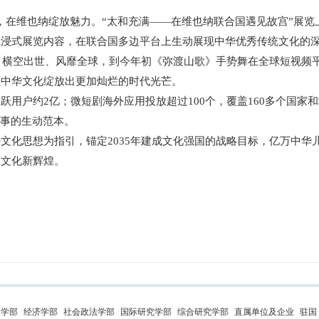
在维也纳绽放魅力。“太和充满——在维也纳联合国遇见故宫”展览
沉浸式展览内容，在联合国多边平台上生动展现中华优秀传统文化的
横空出世、风靡全球，到今年初《弥渡山歌》手势舞在全球短视频平
让中华文化绽放出更加灿烂的时代光芒。
户约2亿；微短剧海外应用投放超过100个，覆盖160多个国家
故事的生动范本。
化思想为指引，锚定2035年建成文化强国的战略目标，亿万中华
义文化新辉煌。
史学部
经济学部
社会政法学部
国际研究学部
综合研究学部
直属单位及企业
驻国